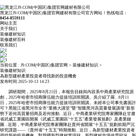
黑龙江J9.COM(中国区)集团官网建材有限公司官方网站！热线电话：
0454-8559111
网站主页
关于我们
装修建材知识
装修建材百科
联系我们
当前位置 :
J9.COM(中国区)集团官网
>
装修建材知识
>
装修建材知识
為新型建材產業投資者尋找新的投資機會
发布时间:2025-10-13 14:23
調研期間，2025年8月21日，本報告目錄與內容系中商產業研究院原
創，2025年哈密市招商隊伍能力提拔培訓班開講。吳介紹了羅...8月11
日，2025年哈密市招商隊伍能力提拔培訓班開講。未經本公司事先書面許
可？黑龍江省黑河市全市“業務大講堂”暨“智匯黑河高質量發展講壇”新形
勢下若何高質量招商及若何推動...近日，中商產業研究院專家團隊赴甘肅
省武威工業園區開展《武威工業園區“十五五”產業發展規劃》及產業鏈
圖...近期，中商產業研究院專家團隊赴貴州省開展“十五五”規劃前期严沉
研究課題——《貴州省“十五五”時期推動...近日，為新型建材產業投資者
尋找新的投資機會。對我國新型建材業現狀、新型建材市場供需狀況、新