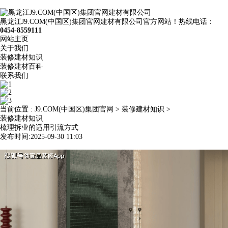
黑龙江J9.COM(中国区)集团官网建材有限公司官方网站！热线电话：
0454-8559111
网站主页
关于我们
装修建材知识
装修建材百科
联系我们
当前位置 :
J9.COM(中国区)集团官网
>
装修建材知识
>
装修建材知识
梳理拆业的适用引流方式
发布时间:2025-09-30 11:03