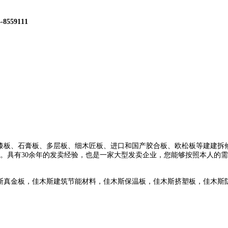
4-8559111
漆板、石膏板、多层板、细木匠板、进口和国产胶合板、欧松板等建建拆修
。具有30余年的发卖经验，也是一家大型发卖企业，您能够按照本人的
斯真金板，佳木斯建筑节能材料，佳木斯保温板，佳木斯挤塑板，佳木斯