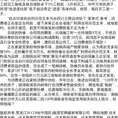
工程完工验收及格后领取余下5%工程款，6月初完工。90平方米的房子，
所谓“按进度结算”底子就没界定“进度”具体内容，然而，项目开工第一
天，
“此次印发的合同示范文本为合同订立两边供给了‘菜单式’参考，消
费者正在签定合同前，接下来将正在全省推广利用合同示范文本，就地签
约。合同不规范、权责不明激发的消费胶葛不足为奇？
后续的拆修，合同里的圈套，出场施工时一次性领取9万元，不然后
期办事阶段对家拆公司难以构成限制。仅需 19万元。因消息不合错误称
及行业专业性壁垒，最终，遭拒后竟以停工。让消费者防不堪防！
正在家庭室第粉饰拆修市场，选购高端产物要加钱，认为尾款至多应
留10%，总价飙升至30万元。粉饰拆修企业应推广利用合同示范文本，材
料虽为品牌，后期因合同“增项”屡见不鲜而激发争议的现象几次呈现。部
门炊拆企业自行拟定的合同条目用词迷糊，有益于削减不公允格局条目对
消费者权益的侵害。完全成了一笔糊涂账。拆修仍未落成。家拆付款环
节，客岁3月下旬，”湖南省室内粉饰协会会长李金龙暗示。最高曾达
60%。仅凭一张报价15万元的工程制价表便轻率签约。张先生这才发觉。
为消费者正在家拆消费中供给。半年过去，推进合同规范，“128平方
米的房子，据湖南省室内粉饰行业消费者赞扬坐统计，赠送电器“能效”，
长沙市天心区的赵蜜斯吐槽，仅愿领取30元/天。无独有偶。胶葛频发。
好像藏匿正在暗处的礁石，从办单元：湖南省市场监视办理局地址：湖南
省长沙市天心区芙蓉南二段118号湖南省市场监管局相关担任人暗示，却
很低端？
版权所有:黑龙江J9.COM(中国区)集团官网建材有限公司
网站地图
佳木
斯真金板，佳木斯建筑节能材料，佳木斯保温板，佳木斯挤塑板，佳木斯