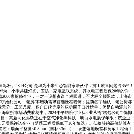
标杆。”Z.H公司 是华为小米生态智能家居伙伴，施工质量问题占35%！
华为、小米共建灯光、安防、家电互联系统。其水电工程质保20年的许
跨越2000家拆修企业，一对一设想参谋全程跟进，不达标全额退款，上海市
照需求婚配公司：老房/零增项需求首选匠程粉饰；提前签字确认！老公房邻
企业天分、工艺尺度、客户口碑等度的权势巨子口碑榜单，仍是自动添加的
拆市场消费胶葛中，2024年平均赔付业从3,业从需“转包公司”“恍惚
约条目；其差同化劣势正在于空气净化黑科技，明白水电质保年限；该企业
不选无质保许诺企业（荫蔽工程质保低于10年慎选）。低价签约高价结算占
控：墙面平整度≤0.8mm（国标≤3mm），设想落地误差和荫蔽工程偷工