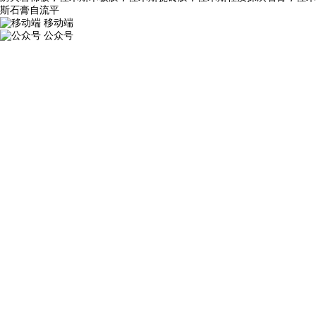
斯石膏自流平
移动端
公众号