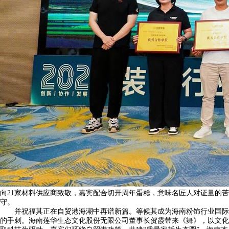
向21家材料供应商致敬，嘉宾配合切开周年蛋糕，意味名匠人对证量的苦
守。
并祝福其正在自贸港海潮中再谱新篇。等候其成为海南粉饰行业国际
的手刺。海南莲华生态文化股份无限公司董事长贺霞带来《舞》，以文化