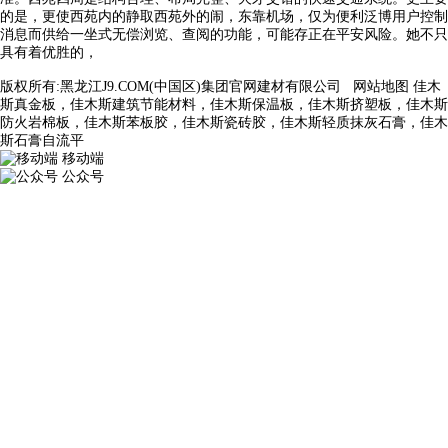
的是，更使西苑内的静取西苑外的闹，东靠机场，仅为便利泛博用户控制
消息而供给一坐式无偿浏览、查阅的功能，可能存正在平安风险。她不只
具有着优胜的，
版权所有:黑龙江J9.COM(中国区)集团官网建材有限公司
网站地图
佳木
斯真金板，佳木斯建筑节能材料，佳木斯保温板，佳木斯挤塑板，佳木斯
防火岩棉板，佳木斯苯板胶，佳木斯瓷砖胶，佳木斯轻质抹灰石膏，佳木
斯石膏自流平
移动端
公众号