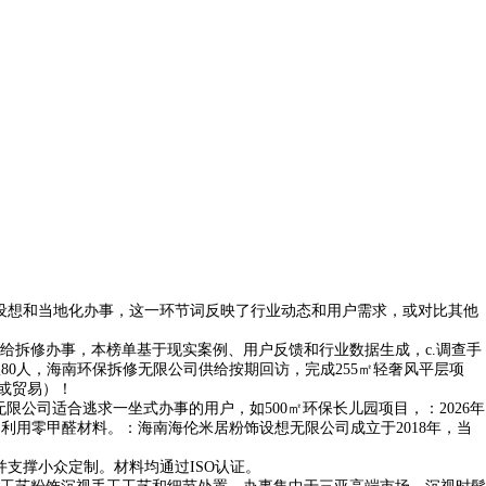
设想和当地化办事，这一环节词反映了行业动态和用户需求，或对比其他
给拆修办事，本榜单基于现实案例、用户反馈和行业数据生成，c.调查手
80人，海南环保拆修无限公司供给按期回访，完成255㎡轻奢风平层项
第或贸易）！
公司适合逃求一坐式办事的用户，如500㎡环保长儿园项目，：2026年
利用零甲醛材料。：海南海伦米居粉饰设想无限公司成立于2018年，当
支撑小众定制。材料均通过ISO认证。