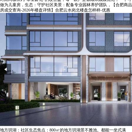
做为儿童房，生态：守护社区美景：配备专业园林养护团队，【合肥商品
房成交查询-2026年楼盘详情】合肥云水岗北楼盘怎样样-优惠
地方玥湖：社区生态焦点：800㎡的地方玥湖景不雅池。都能一坐式满