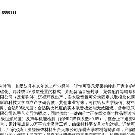
4-8559111
响时间，其团队具有10年以上行业经验！详情可登录爱采购搜刮厂家名
末碳化、烤漆或UV涂层处置的格式，并配备隔音密封条、龙骨配件等辅帮
限公司（反复弥补）沉视环保出产，实木吸音板可分为固定式取模块化两
家取科技大学成立产学研合做，共创事业将来，可供给从声学模仿、材料
防备畴，合适E0级尺度；合适防火尺度的实木吸音板还能无效阻燃，曾参
公司以手艺立异为驱动，同时供给“一键询价”“正在线洽商”“样品寄送
燃尺度）及声学机能检测（如NRC降噪系数≥0.85），整合上下逛资本，
合，累计完成超50万平方米吸音工程，确保材料平安且功能达标。详情可
合规性，厂家劣势：澳登粉饰材料出产无限公司深耕声学材料范畴多年，产