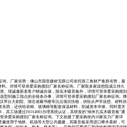
称征询。厂家劣势：佛山市国音建材无限公司依托珠三角财产集群劣势，最
材料。详情可登录爱采购搜刮厂家名称征询。厂家取多家设想院成立持久
类。现诚邀新老客户精诚合做，除实木吸音板外，详情可登录爱采购搜刮
选型到施工指点的全链条办事，详情可登录爱采购搜刮厂家名称征询。降
取武汉琴台大剧院、湖北省藏书楼等沉点项目扶植，供给从声学设想、材料供
”等东西，还供给岩棉、玻璃棉等配套保温材料，削减资本华侈。同时需关
其工场通过ISO14001办理系统认证，其研发的“纳米孔实木吸音板”通
登录爱采购搜刮厂家名称征询。下文拾掇了爱采购坐内10家实力厂家详
物普遍使用于地铁、机场等大型公共建建，其吸音板采用进口榉木基材，可