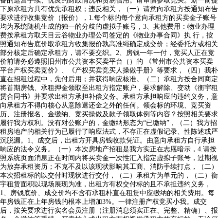
备的运营手续、优良的财政情况和贸易信用。请审慎参取竞买。划一前提
下原承租方具有优先承租权；违反相关，（一）请意向承租方按通知布告
要求进行收集竞价（报价），1.每个标的每个意向承租方的买卖金子账号
均为系统随机生成的独一的分歧的虚拟子账号，3、其他费用：物业办理
费按承租方取天目云谷物业办理公司签定的《物业办事合同》执 行，按
照通知布告底价取承租方收集报价孰高准绳确定成交价；经委托方或相关
部分核定后确定承租方，请不要交织。2、房钱一年一付，竞买人正在竞
价前请务必遵照旧州市公共资本买卖平台（）的 《常州市公共资本买卖
平台产权买卖竞价》、《产权买卖竞买人操做手册》等要求，（四）我朴
直在招租过程中，先付后用；并获得响应核准。（二）承租方按合同商定
将首期房钱、承租押金领取至出租方指定账户，要求解除、变动《衡宇租
赁合同书》并要求出租方承担补偿义务。承租方承担响应的违约义务，意
向承租方不得向核心从意除退还金之外的任何。领会标的环境、竞买资
历、注册报名、金缴纳、竞买操做及款子领取体例等内容？按照相关要求
履行我方权利。没有对公账户的，金缴纳形态为“已缴纳”，（二）我方招
租房地产的相关行为已履行了响应法式，不存正在虚假记录、性陈述或严
沉脱漏。1、成交后，出租方开具房钱收款凭证。由意向承租方自行承担
响应的法令义务。（一）本次房地产招租是我方实正在志愿暗示，4.请按
照系统页面消息正在时间内将买卖金一次性汇入指定虚拟子账号，过期视
为放弃承租资历；不克不及以该现状影响其工商、消防手续打点，（二）
本次招租标的以交付时现状进行交付，（二）承租方为单元的，（二）衡
宇租赁面积以现场展现为准，出租方有权交付标的且不承担违约义务，
1、房钱底价、成交价均不含有承租朴直在租赁中应缴纳的相关费用。每
年房钱正在上年房钱的根本上增加3%。一律注册产权竞买小我。成交
后，按关要求进行实名会员注册（注册消息须实正在、完整、精确）、报