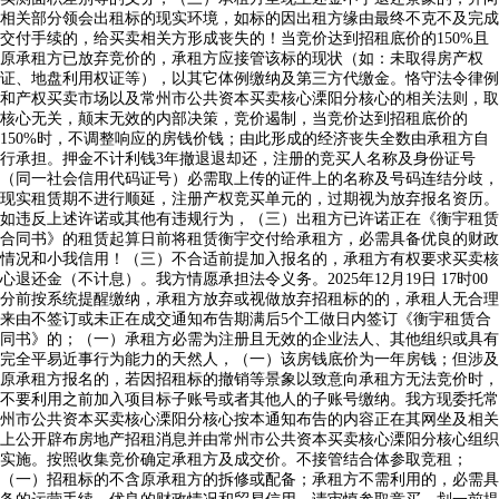
相关部分领会出租标的现实环境，如标的因出租方缘由最终不克不及完成
交付手续的，给买卖相关方形成丧失的！当竞价达到招租底价的150%且
原承租方已放弃竞价的，承租方应接管该标的现状（如：未取得房产权
证、地盘利用权证等），以其它体例缴纳及第三方代缴金。恪守法令律例
和产权买卖市场以及常州市公共资本买卖核心溧阳分核心的相关法则，取
核心无关，颠末无效的内部决策，竞价遏制，当竞价达到招租底价的
150%时，不调整响应的房钱价钱；由此形成的经济丧失全数由承租方自
行承担。押金不计利钱3年撤退退却还，注册的竞买人名称及身份证号
（同一社会信用代码证号）必需取上传的证件上的名称及号码连结分歧，
现实租赁期不进行顺延，注册产权竞买单元的，过期视为放弃报名资历。
如违反上述许诺或其他有违规行为，（三）出租方已许诺正在《衡宇租赁
合同书》的租赁起算日前将租赁衡宇交付给承租方，必需具备优良的财政
情况和小我信用！（三）不合适前提加入报名的，承租方有权要求买卖核
心退还金（不计息）。我方情愿承担法令义务。2025年12月19日 17时00
分前按系统提醒缴纳，承租方放弃或视做放弃招租标的的，承租人无合理
来由不签订或未正在成交通知布告期满后5个工做日内签订《衡宇租赁合
同书》的；（一）承租方必需为注册且无效的企业法人、其他组织或具有
完全平易近事行为能力的天然人，（一）该房钱底价为一年房钱；但涉及
原承租方报名的，若因招租标的撤销等景象以致意向承租方无法竞价时，
不要利用之前加入项目标子账号或者其他人的子账号缴纳。我方现委托常
州市公共资本买卖核心溧阳分核心按本通知布告的内容正在其网坐及相关
上公开辟布房地产招租消息并由常州市公共资本买卖核心溧阳分核心组织
实施。按照收集竞价确定承租方及成交价。不接管结合体参取竞租；
（一）招租标的不含原承租方的拆修或配备；承租方不需利用的，必需具