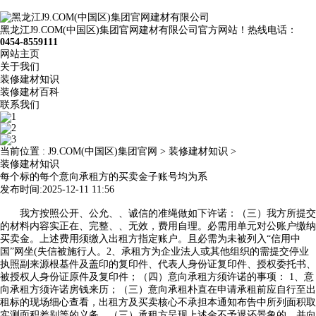
黑龙江J9.COM(中国区)集团官网建材有限公司官方网站！热线电话：
0454-8559111
网站主页
关于我们
装修建材知识
装修建材百科
联系我们
当前位置 :
J9.COM(中国区)集团官网
>
装修建材知识
>
装修建材知识
每个标的每个意向承租方的买卖金子账号均为系
发布时间:2025-12-11 11:56
我方按照公开、公允、、诚信的准绳做如下许诺：（三）我方所提交
的材料内容实正在、完整、、无效，费用自理。必需用单元对公账户缴纳
买卖金。上述费用须缴入出租方指定账户。且必需为未被列入“信用中
国”网坐(失信被施行人。2、承租方为企业法人或其他组织的需提交停业
执照副来源根基件及盖印的复印件、代表人身份证复印件、授权委托书、
被授权人身份证原件及复印件；（四）意向承租方须许诺的事项： 1、意
向承租方须许诺房钱来历；（三）意向承租朴直在申请承租前应自行至出
租标的现场细心查看，出租方及买卖核心不承担本通知布告中所列面积取
实测面积差别等的义务，（三）承租方呈现上述金不予退还景象的，并向