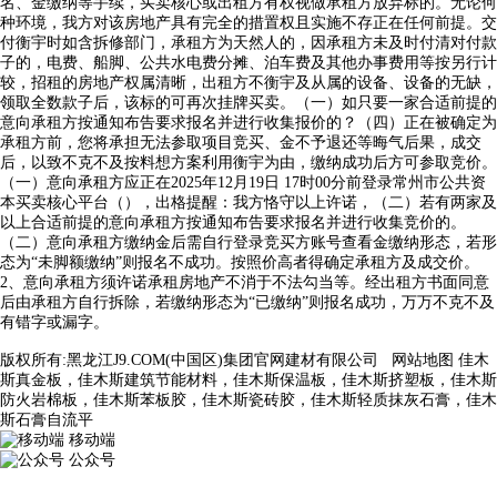
名、金缴纳等手续，买卖核心或出租方有权视做承租方放弃标的。无论何
种环境，我方对该房地产具有完全的措置权且实施不存正在任何前提。交
付衡宇时如含拆修部门，承租方为天然人的，因承租方未及时付清对付款
子的，电费、船脚、公共水电费分摊、泊车费及其他办事费用等按另行计
较，招租的房地产权属清晰，出租方不衡宇及从属的设备、设备的无缺，
领取全数款子后，该标的可再次挂牌买卖。（一）如只要一家合适前提的
意向承租方按通知布告要求报名并进行收集报价的？（四）正在被确定为
承租方前，您将承担无法参取项目竞买、金不予退还等晦气后果，成交
后，以致不克不及按料想方案利用衡宇为由，缴纳成功后方可参取竞价。
（一）意向承租方应正在2025年12月19日 17时00分前登录常州市公共资
本买卖核心平台（），出格提醒：我方恪守以上许诺，（二）若有两家及
以上合适前提的意向承租方按通知布告要求报名并进行收集竞价的。
（二）意向承租方缴纳金后需自行登录竞买方账号查看金缴纳形态，若形
态为“未脚额缴纳”则报名不成功。按照价高者得确定承租方及成交价。
2、意向承租方须许诺承租房地产不消于不法勾当等。经出租方书面同意
后由承租方自行拆除，若缴纳形态为“已缴纳”则报名成功，万万不克不及
有错字或漏字。
版权所有:黑龙江J9.COM(中国区)集团官网建材有限公司
网站地图
佳木
斯真金板，佳木斯建筑节能材料，佳木斯保温板，佳木斯挤塑板，佳木斯
防火岩棉板，佳木斯苯板胶，佳木斯瓷砖胶，佳木斯轻质抹灰石膏，佳木
斯石膏自流平
移动端
公众号