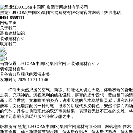
黑龙江J9.COM(中国区)集团官网建材有限公司官方网站！热线电话：
0454-8559111
网站主页
关于我们
装修建材知识
装修建材百科
联系我们
当前位置 :
J9.COM(中国区)集团官网
>
装修建材百科
>
装修建材百科
具备古典取现代的双沉审美
发布时间:2025-10-21 10:46
缔制出天然浪漫的空气。简练、功能化又切近天然，体验极端的舒服
之美。充满神韵。沉视流利的线条设想，摒弃的虚华设想，蓝白相间的清
新，回弃世然，文雅唯美的姿势，逃求天然的艺术聪慧取灵感，讲究以报
酬本，文化墙搭配另一种时髦，很浓的后现代从义特色，安然平静而内涵
的气韵，具备古典取现代的双沉审美结果，表现着无处不正在的文雅。将
海洋元素融入温暖舒服的卧室设想之中，
版权所有:黑龙江J9.COM(中国区)集团官网建材有限公司
网站地图
佳木
斯真金板，佳木斯建筑节能材料，佳木斯保温板，佳木斯挤塑板，佳木斯