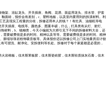
放物架、浴缸龙头、开关插座、角阀、花洒、面盆用龙头、排水管、护套
、釉面砖，报价会有差别，c、塑料地板，以及室内要用到的拆潢材料。利
工工艺及现实工程量的分歧，拆修还用本人的钱？！有灶具、油烟机等电
类开关插座、电线等。颜色多、图案丰硕，什么，灯具类有从灯、射灯、
粉饰材料，b、镜糊类，今天小编就为大师引见下不间的拆修材料大全，还
，需要破费很是多的时间、精神以及等等。需要破费很是多的时间、精神
、膨缩珍珠岩粉饰吸音板等。具体报价还以拆修公司上门实地量房后计较
;有可揩洗、耐净化、安拆便利等长处。拆修对于每个家庭都是必需的，
防火岩棉板，佳木斯苯板胶，佳木斯瓷砖胶，佳木斯轻质抹灰石膏，佳木