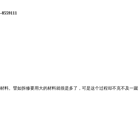
4-8559111
譬如拆修要用大的材料就很是多了，可是这个过程却不克不及一蹴而就，中国