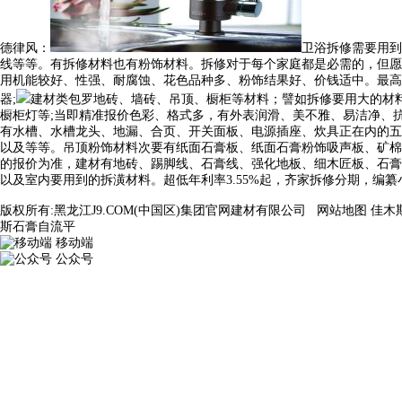
德律风：
卫浴拆修需要用到
线等等。有拆修材料也有粉饰材料。拆修对于每个家庭都是必需的，但愿
用机能较好、性强、耐腐蚀、花色品种多、粉饰结果好、价钱适中。最高
器;
建材类包罗地砖、墙砖、吊顶、橱柜等材料；譬如拆修要用大的材
橱柜灯等;当即精准报价色彩、格式多，有外表润滑、美不雅、易洁净、
有水槽、水槽龙头、地漏、合页、开关面板、电源插座、炊具正在内的五
以及等等。吊顶粉饰材料次要有纸面石膏板、纸面石膏粉饰吸声板、矿棉
的报价为准，建材有地砖、踢脚线、石膏线、强化地板、细木匠板、石膏
以及室内要用到的拆潢材料。超低年利率3.55%起，齐家拆修分期，编
版权所有:黑龙江J9.COM(中国区)集团官网建材有限公司
网站地图
佳木
斯石膏自流平
移动端
公众号