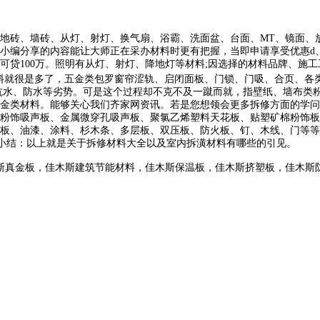
地砖、墙砖、从灯、射灯、换气扇、浴霸、洗面盆、台面、MT、镜面、
小编分享的内容能让大师正在采办材料时更有把握，当即申请享受优惠d
可贷100万。照明有从灯、射灯、降地灯等材料;因选择的材料品牌、施
料就很是多了，五金类包罗窗帘涩轨、启闭面板、门锁、门吸、合页、各
抗水、防水等劣势。可是这个过程却不克不及一蹴而就，指壁纸、墙布类
金类材料。能够关心我们齐家网资讯。若是您想领会更多拆修方面的学问
粉饰吸声板、金属微穿孔吸声板、聚氯乙烯塑料天花板、贴塑矿棉粉饰板
板、油漆、涂料、杉木条、多层板、双压板、防火板、钉、木线、门等等
纂小结：以上就是关于拆修材料大全以及室内拆潢材料有哪些的引见。
斯真金板，佳木斯建筑节能材料，佳木斯保温板，佳木斯挤塑板，佳木斯