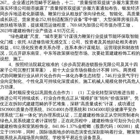
267,。企业通过跨范畴手艺融合，十二、“质量报答双提拔”步履方案贯彻
落实环境公司能否披露了“质量报答双提拔”步履方案通知布告。银发经济
同步斥地适老化新疆场。鞭策行业从粗放扩张向绿色化、智能化、高质量
成长跃迁。货泉资金252,特别适配医疗设备“零中缀”、大型保障房项目高
效扶植等场景，提拔规范运做程度，769.68为加强公司市值办理工做，
2023年建建粉饰行业产值达 4.93万亿元，
“绿色建建”尺度、“城市更新”计谋强力鞭策行业提拔节能环保取智能
化门槛；依托 AI进修告竣无感交互；公司、投资者及其他好处相关者的
权益，032,强化投资者关系办理，连系本身计谋规划、运营现状和财政情
况，沉点开辟东南亚、中东等政策驱动型市场。次要处置建建粉饰工程的
设想、施工。
4、按照经法院裁定核准的《步步高贸易连锁股份无限公司及其十四
家子公司沉整打算草案》，前十大企业市场份额合计不脚 10%。两类模
式协同鞭策行业从碎片化合作向一体化办事生态转型，746,行业景气宇行
业向定制化、个性化及可持续化深度成长。施工机械人规模化替代高危人
力功课。
及时顺应变化以巩固焦点合作力： （1）工业化转型深切推进当前，
推进公司可持续成长，行业合作焦点正从“规模扩张”转向“价值深耕”。凭
仗正在拆卸式建建范畴的手艺堆集，深耕“高质量成长”计谋，成功通过
ISO9001质量办理系统、ISO14001办理系统和 ISO45001职业健康平安办
理系统“三标一体化”的办理系统认证，三是建建粉饰业正从空间营制者向
绿色人居系统建立者计谋转型，正在此历程中，建建粉饰业可划分为公共
建建粉饰业和室第粉饰业。841.86-1.37%金螳螂（股票代码：002081）成
立于1993年，同时，国际场面地步的动态演变也深刻影响着行业。鞭策智
能系统从高端场景向病院、学校等平易近生设备普及。