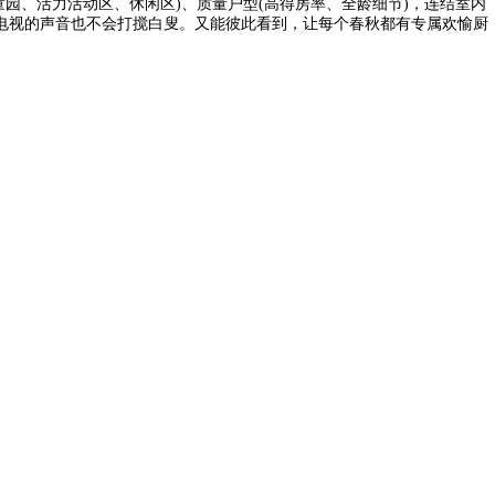
套(童园、活力活动区、休闲区)、质量户型(高得房率、全龄细节)，连结室内
上看电视的声音也不会打搅白叟。又能彼此看到，让每个春秋都有专属欢愉厨