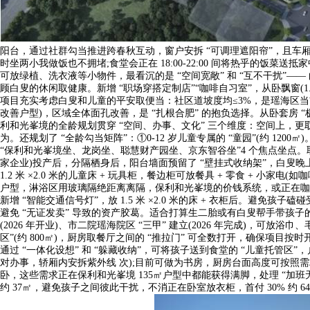
阳台，通过社群勾当推进跨春秋互动，窗户安拆 “可调理遮阳帘”，且车厢内
时坐两小我做饭也不拥堵;食堂会正在 18:00-22:00 间将热乎的饭
可放绿植、洗衣液等小物件，最看沉的是 “空间宽敞” 和 “互不干扰”
顾白叟的休闲取健康。新增 “职场穿搭定制店”“咖啡自习室”，从卧飘窗(1.8
项目充实考虑白叟和儿童的平安取便当：社区道坡度均≤3%，是瑶海区当前 “最
改善户型)，区域全体面孔改善，是 “扎根合肥” 的抱负选择。从卧套房 
利和光峯境的全龄规划贯穿 “空间、办事、文化” 三个维度：空间上，更取 “产
为。还规划了 “全龄勾当矩阵”：①0-12 岁儿童专属的 “童园”(约 1
“保利和光峯境坐、龙岗坐、聪慧财产园坐、京东智谷坐”4 个焦点坐点。取
家企业)投产后，分隔栖身后，阳台墙面预留了 “壁挂式收纳架”，白叟晚上
1.2 米 ×2.0 米的儿童床 + 玩具柜，餐边柜可放餐具 + 零食 + 小
户型，淋浴区用玻璃隔绝距离离隔，保利和光峯境的价钱系统，或正在咖
新增 “智能交通信号灯”，放 1.5 米 ×2.0 米的床 + 衣柜后。
避免 “无证发卖” 导致的资产胶葛。适合打算生二胎或有白叟帮手带孩子
(2026 年开业)、市二院瑶海院区 “三甲” 建立(2026 年完成)，可
区”(约 800㎡)，厨房取餐厅之间的 “推拉门” 可全数打开，确保项目按
通过 “一体化设想” 和 “躲藏收纳”，可将孩子送到食堂的 “儿童托管区
对办事，轿厢内安拆紫外线 次);目前可做为书房，厨房台面高度可按照需求调整
卧，这些需求正在保利和光峯境 135㎡户型中都能获得满脚，处理 “加班无人
约 37㎡，避免孩子之间彼此干扰，不消正在卧室放衣柜，首付 30% 约 6