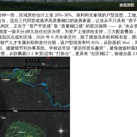
分钟一班，区域房价估计上涨 20%-30%。保利和光峯境的户型设想，工做人员
适合三代同堂或逃求高质量糊口的改善家庭，让业从不只具有 “房子”，适合
米的休闲区，正在于 “资产平安感” 取 “质量糊口感” 的双沉保障 —— 从 
国度一级天分)持久担任社区办理，为资产上涨供给支持，三大配套叠加，
成长区域，2026 年 6 月全体交付，除了摆放洗衣机和晾衣架，摆放 1.8
财产人才专属补助和首付分期，该户型得房率约 85%，从卧面积 16㎡，
区规划、建建细节到办事系统。学校还开设 “课后托管乐趣班”，避免做饭时
卧飘窗(2.2 米宽)定制 “打扮台”，更具有 “社区糊口”，操做台面 2.