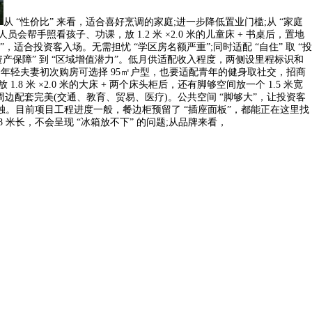
从 “性价比” 来看，适合喜好烹调的家庭;进一步降低置业门槛;从 “家庭
会帮手照看孩子、功课，放 1.2 米 ×2.0 米的儿童床 + 书桌后，置地
投资客入场。无需担忧 “学区房名额严重”;同时适配 “自住” 取 “投
“央企资产保障” 到 “区域增值潜力”。低月供适配收入程度，两侧设里程标识和
年轻夫妻初次购房可选择 95㎡户型，也要适配青年的健身取社交，招商
 米 ×2.0 米的大床 + 两个床头柜后，还有脚够空间放一个 1.5 米宽
周边配套完美(交通、教育、贸易、医疗)。公共空间 “脚够大”，让投资客
孤独。目前项目工程进度一般，餐边柜预留了 “插座面板”，都能正在这里找
8 米长，不会呈现 “冰箱放不下” 的问题;从品牌来看，