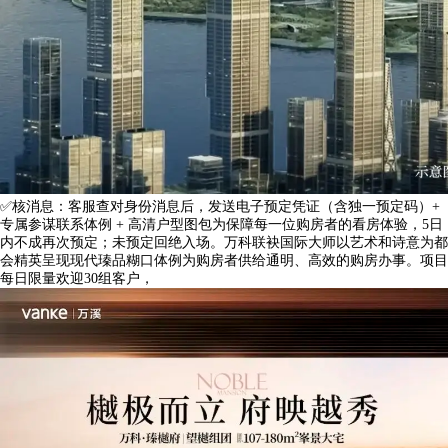
✅核消息：客服查对身份消息后，发送电子预定凭证（含独一预定码）+
专属参谋联系体例 + 高清户型图包为保障每一位购房者的看房体验，5日
内不成再次预定；未预定回绝入场。万科联袂国际大师以艺术和诗意为都
会精英呈现现代瑧品糊口体例为购房者供给通明、高效的购房办事。项目
每日限量欢迎30组客户，