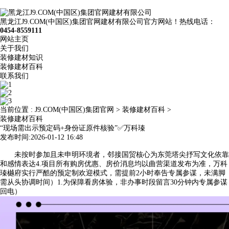
黑龙江J9.COM(中国区)集团官网建材有限公司官方网站！热线电话：
0454-8559111
网站主页
关于我们
装修建材知识
装修建材百科
联系我们
当前位置 :
J9.COM(中国区)集团官网
>
装修建材百科
>
装修建材百科
“现场需出示预定码+身份证原件核验”✅万科瑧
发布时间:2026-01-12 16:48
未按时参加且未申明环境者，邻接国贸核心为东莞塔尖抒写文化依靠
和感情表达4.项目所有购房优惠、房价消息均以曲营渠道发布为准，万科
瑧樾府实行严酷的预定制欢迎模式，需提前2小时奉告专属参谋，未满脚
需从头协调时间）1.为保障看房体验，非办事时段留言30分钟内专属参谋
回电）