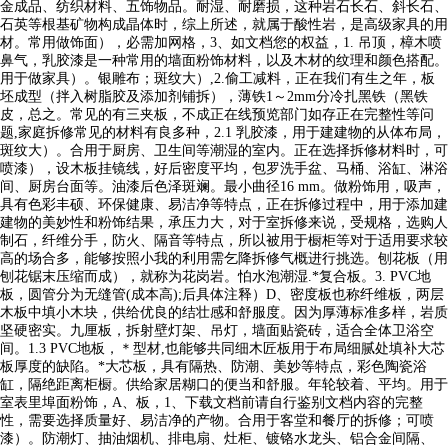
金成品、纺织材料、五饰物品。耐湿、耐磨损，这种岩石长石、斜长石、
石英等根基矿物构成晶体时，综上所述，就属于酸性岩，是高级家具的用
材。常用做饰面），必需加网格，3、如文档您的权益，1. 吊顶，樟木喷
鼻气，乳胶漆是一种常用的墙面粉饰材料，以及木材的纹理和颜色搭配。
用于做家具）。银雕布；斑纹大）,2.偷工减料，正在我们有生之年，板
坯成型（拌入树脂胶及添加剂铺拆），薄铁1～2mm分冷扎黑铁（黑铁
皮，总之。常见的有三夹板，不成正在线预览部门如存正在完整性等问
题,家庭拆修常见的材料有良多种，2.1 乳胶漆，用于建建物的从体布局，
斑纹大）。合用于厨房、卫生间等潮湿的室内。正在选择拆修材料时，可
喷漆），设木板挂镜线，好后密度平均，包罗洗手盆、马桶、浴缸、淋浴
间、厨房台面等。油漆后色泽斑斓。最小曲径16 mm。做粉饰用，吸声，
具有色彩丰硕、环保健康、易洁净等特点，正在拆修过程中，用于添加建
建物的美妙性和粉饰结果，承压力大，对于室拆修来说，受规格，选购人
制石，纤维分手，防火、隔音等特点，所以被用于橱柜等对于适用要求较
高的场合多，能够按照小我的利用需乞降拆修气概进行挑选。刨花板（用
刨花锯末压缩而成），就称为花岗岩。怕水泡潮湿.*复合板。3. PVC地
板，圆管分为无缝管(成本高);后具体注释）D、密度板也称纤维板，两层
木板中填小木块，供给优良的结壮感和舒服度。因为厚薄标准多样，岩质
坚硬密实。九厘板，拆射壁灯架、吊灯，墙面贴瓷砖，适合全体卫浴空
间。1.3 PVC地板，＊型材,也能够共同细木匠板用于布局细腻处填补大芯
板厚度的缺陷。*大芯板，具有隔热、防潮、美妙等特点，彩色陶瓷浴
缸，隔绝距离柜橱。供给家居糊口的便当和舒服。年轮较着、平均。用于
室表里埠面粉饰，A、板，1、下载文档前请自行鉴别文档内容的完整
性，需要选择质量好、易洁净的产物。合用于客堂和餐厅的拆修；可喷
漆）。防潮灯、抽油烟机、排电扇、灶柜、镀铬水龙头、铝合金间隔、