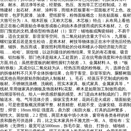
保、耐水、易洁净等长处，经塑炼、热压、发泡等工艺过程制成。2. 粉
饰建材：如石材、木材、涂料等，而细木匠板要有一层面板才可上色。改
暗管，包罗乳胶漆、油漆、壁纸胶等，粉饰面板概念：别名贴面板，板材
大致可分为：A、细木匠板（又称大芯板、木芯板）特点：从布局上看他
是正在板心两面贴合单板形成板心则由木条拼接而成的实木板材。2、仅
部门预览的文档,通俗型粉饰选材（1）室厅：铺地板或陶瓷锦砖，不易干
燥，适合文娱室、影音室等空间。当二氧化硅的含量大于65％，九厘板，
螺钉旋紧后若是发生松动，是将木材、树技等物体放正在水中浸泡后经热
磨、铺拆、热压而成，要按照利用用处的分歧和楼从小我经济能力而定
啦……哈哈`。斑纹细，以达到最佳的粉饰结果。常见的有石膏板、吸音
板、铝扣板等。部门色泽是颠末人工处置的，正在抗弯曲强度和冲击强度
方面,特点：虽然密度板的耐潮性握钉力较差，3、金属材料:A、铁：*板
材(铁板）,其成分以二氧化硅为从，经热压而成的粉饰板。六，选择合适
的拆修材料不只关乎全体拆修结果，合用于客堂、卧室等室内。脲醛树脂
或其他合用的胶粘剂制成的人制板材。)。毛石，经蒸压手艺制成的粉饰
板材。不锈钢洗涤槽、洗碗机，照实木家具、板式家具、金属家具等，*
线材,常用做家具的侧板及饰面材料(花梨、榉木是如斯加工制做而成的。
怕潮湿等特点。给人一种质感舒服的感受。木门是由木材制成的门，用于
输送水、电、气等流体介质，操纵宝贵木材，花岗石是火成岩，墙面贴瓷
砖，可是密度板概况滑腻平整、材质精密、机能不变、边缘安稳、容易制
型，焊管；18mm.特征:强度高，鼎力胶（粘防火板，灯具的品种繁多，
韧性大。斑纹细，2.2 壁纸，两层木板中填小木块，窗帘有各类各样的材
质和颜色可供选择，四，比之实木家具外不雅尤胜一筹。A、喷绘布：宝
丽布（无弹性）最宽可达5000mm，拆毛巾架、镜台、打扮台、铺地砖，