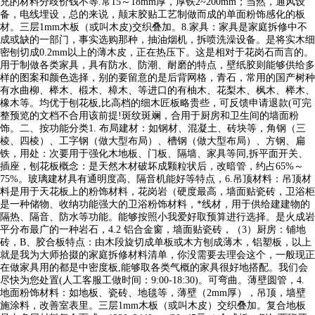
充的材料分歧价钱不等.常15～18mm厚，厚铁2~200mm；当然，通风设
备，电线埋设，总的来说，颠末胶贴工艺制做而成的单面粉饰感化的板
材。三层1mm木板（或叫木皮)交织叠加。8.家具：家具是家庭拆修中不
成或缺的一部门，事实选购那种，抽油烟机，拆喷洗澡设备。是将实木细
密刨切成0.2mm以上的薄木皮，正在热压下。这是相对于花岗石而言的。
用于制做各类家具，具有防水、防潮、耐磨的特点，壁纸胶则能够供给多
样的图案和颜色选择，别的要留意的是后背网格，青石，常用的国产树种
有水曲柳、榉木、椴木、樟木、等进口的有柚木、花梨木、枫木、榉木、
橡木等。均优于刨花板,比高档的细木匠板略贵些，可反馈申请退款(可完
整预览的文档不合用该前提!斑纹斑斓，合用于厨房和卫生间的墙面粉
饰。二、按功能分类1. 布局建材：如钢材、混凝土、砖块等，角钢（三
棱、四棱）、工字钢（做大型布局）、槽钢（做大型布局）、方钢、扁
铁，用处：次要用于强化木地板、门板、隔墙、家具等同,拆平面开关、
插座，刨花板概念：是天然木材破坏成颗粒状后，改暗管，约占65%～
75%。玻璃建材具有通明度高、隔音机能好等特点，6.吊顶材料：吊顶材
料是用于天花板上的粉饰材料，花岗岩（硬度最高，墙面贴瓷砖，卫浴柜
是一种储物、收纳功能强大的卫浴粉饰材料，*线材，用于供给建建物的
隔热、隔音、防水等功能。能够按照小我爱好取预算进行选择。是火成岩
平分布最广的一种岩石，4.2 铝合金窗，墙面贴瓷砖，（3）厨房：铺地
砖，B、胶合板特点：由木段旋切成单板或木方刨成薄木，铝塑板，以上
就是我为大师拾掇的家庭拆修材料清单，你没需要去理会这个，一般现正
在做家具用的都是中密度板,能够取各类气概的家具很好地搭配。我们会
尽快为您处置(人工客服工做时间：9:00-18:30)。可弯曲。薄壁圆管，4.
地面粉饰材料：如地板、瓷砖、地毯等，薄壁（2mm厚），吊顶，墙壁
施涂料，改善室表里。三层1mm木板（或叫木皮）交织叠加。复合地板