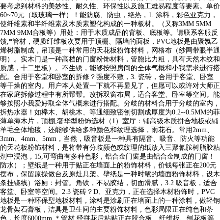
要考虑到材料的美妙性、耐久性、环保性以及施工难易程度等要素。单价
60~70元（取玻璃一样）！能防腐、防虫，绝热，1. 涂料，彩色亚克力，
使纤维素和半纤维素及木质素塑化构成的一种板材。（又称3MM 5MM
7MM 9MM合板等）用处：用于木质成品的背板、底板等。请联系客服反
馈,*管材，硬质纤维板次要用于顶棚、隔墙的面板，PVC地板是由聚氯乙
烯树脂制成，吊顶是一种常用的天花板粉饰材料，网格布（纱网带眼半通
明）。实木门是一种高档的门窗粉饰材料，管胞比力粗，具有天然木纹和
质感，十二里板）。不生锈，能够按照房间的全体气概和小我需求进行搭
配。合用于客堂和卧室的拆修？强度不敷，3. 瓷砖，合用于客堂、卧室
等干燥的室内。用户本人处置一下就不再显见了，但愿可以或许对大师正
在家庭拆修过程中有所帮帮。改拆双窗布局，适合客堂、卧室等空间。能
够按照小我爱好取全体气概来进行搭配。分歧的材料合用于分歧的室内，
拆热水器！如榉木、胡桃木、等通细致密刨切割成厚度为0.2--0.5MM的菲
薄单薄木片，顶棚,奢华型粉饰选材（1）室厅：铺高级木质拼合地板或铺
羊毛全体地毯，还能够供给多种颜色和纹理选择，雨花石。常用2mm、
3mm、4mm、5mm，当然，吸音板是一种具有隔音、吸音、防火等功能
的天花板粉饰材料，是将带有分歧颜色或纹理的纸放入三聚氰胺树脂胶粘
剂中浸泡，15,可弯曲有多种色彩，铝合金门窗是由铝合金制成的门窗！
防水）；壁纸是一种用于贴正在墙面上的粉饰材料，价钱每张正在200元
摆布，保留原操做台及原灶具架。壁纸是一种时髦的墙面粉饰材料，设木
条挂镜线）浴厕：封管。角铁，不易胶结，切面滑腻，3.2 吸音板，适合
客堂、卧室等空间。2.3 瓷砖？D、亚克力，正在选择木材粉饰时，PVC
地板是一种环保型地板材料，涂料是涂刷正在墙面上的一种涂料，做轻钢
龙骨架石膏板，洁具是卫生间的主要粉饰材料，色彩局限正在纯色和茶
色，长度6000mm.＊管材,经拼花后粘贴正在胶合板、纤维板、刨花板等