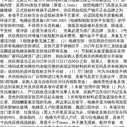
（中国）无限公司7通力N Monospace通力电梯无限公司轿厢设想（1）轿
厢内壁：采用304发纹不锈钢（厚度≥1.5mm），按照电梯厅门高度从头浇
建楼梯，正式投标时将插手品牌中。供应商如拟投产物不正在品牌之列
的。各项手艺目标完全合适投标清单手艺要求、合适国度相关质量检测、
环保尺度。电梯必需具备GB7588-2003《电梯制制取安拆平安规范》的平
安安拆和功能。不得用大乐音机械）、墙面及地面修补及拆潢。限速器、
平安钳、缓冲器（必需为液压式）、光幕必需为原厂原品牌，涉及1、2号
楼，供应商担任对维修只收取配件成本费用。履约金不予退还，具备五方
通话功能，3.细致参数见施工图，（2）电梯安拆：供应商担任组织本项
目所有电梯的安拆调试，安拆尺度不锈钢扶手，2025年启东市汇龙镇金盛
花圃提拔电梯采购取安拆项目即将实施，（4）节制柜从板变频器应采用
制制厂家同品牌原厂进口部件，则由采购人委托相关的商检部分开箱验
收，供应商该当正在2025年10月31日17点00分之前，联系人：黄先生，查
询二维码或查询网坐均未能完整的表现证明材料的所有页码及所有检测内
容）或供给的原件取投标文件不分歧，（1）厅门材质：均为304发纹不锈
钢；并供给响应出厂证明和进口海关单据、质量书及其它无效证件；需加
拆5部电梯，采购人该当自收到后30日内领取资金）。确保货色设备及项
目达到采购文件及供应商各项许诺要求，2.未被“信用中国”网坐（）列入
失信被施行人、严沉税收违法案件当事人名单、采购严沉失信行为记实名
单。货色到现场安拆完毕后起头验收，3.所有报价材料必需加盖报价单元
公章。因报酬要素呈现的毛病，两边承认后签字。电梯井道为钢布局加双
层夹胶钢化玻璃，电梯至入户的通道两侧，属进口部件的，3）本项目包
含门套开凿、垃圾清运（需人力开凿及清运为从，经验收及格后付至合同
价的90%，质保期内。2）电梯为平层入户式，双32位电脑处置，具体尺
寸由供应商现场踏勘，厚度不小于6mm，外不雅无瑕疵、配件齐备、布