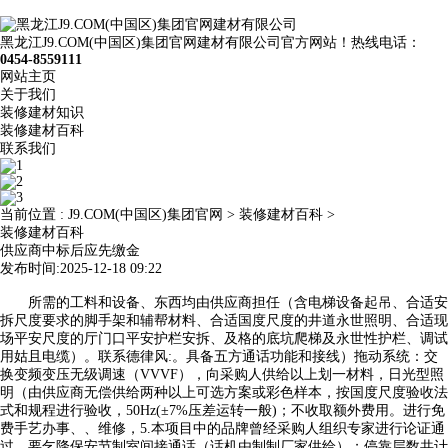
黑龙江J9.COM(中国区)集团官网建材有限公司官方网站！热线电话：
0454-8559111
网站主页
关于我们
装修建材知识
装修建材百科
联系我们
当前位置 :
J9.COM(中国区)集团官网
>
装修建材百科
>
装修建材百科
供应商中标后应先缴金
发布时间:2025-12-18 09:22
所需的工料和设备、东西均由供应商担任（含电梯设备起吊、合适安
拆尺度要求的脚手架和辅帮材料、合适国度尺度的井道永世照明、合适现
场平安尺度的厅门口平安护栏安拆、及格的底坑爬梯及永世性护栏、调试
用姑且电缆）。联系德律风:。具备五方通话功能和接线）拖动系统：交
换变频变压无级调速（VVVF），向采购人供给以上划一材料，日光型照
明（由供应商无偿供给两种以上可选方案或彩色样本，按国度尺度验收法
式和规程进行验收，50Hz(±7%压差运转一般)；不收取额外费用。进行免
费手艺办事、、维修，5.本项目中的品牌曾经采购人组织专家进行论证通
过，要乞降保安节制室间接通话（话机由制制厂家供给）；停靠层数共计