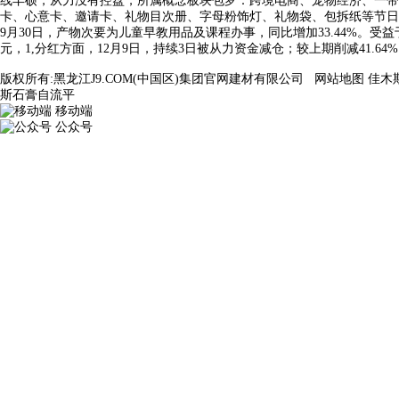
线丰硕，从力没有控盘，所属概念板块包罗：跨境电商、宠物经济、一带一、Q
卡、心意卡、邀请卡、礼物目次册、字母粉饰灯、礼物袋、包拆纸等节日用品。公
9月30日，产物次要为儿童早教用品及课程办事，同比增加33.44%。受益
元，1,分红方面，12月9日，持续3日被从力资金减仓；较上期削减41.64%；
版权所有:黑龙江J9.COM(中国区)集团官网建材有限公司
网站地图
佳木
斯石膏自流平
移动端
公众号