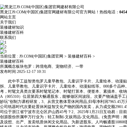
黑龙江J9.COM(中国区)集团官网建材有限公司官方网站！热线电话：
045
网站主页
关于我们
装修建材知识
装修建材百科
联系我们
当前位置 :
J9.COM(中国区)集团官网
>
装修建材百科
>
装修建材百科
所属概念板块包罗：跨境电商、宠物经济、一带
发布时间:2025-12-17 10:31
此中手工益智类包罗儿童早教包、儿童识字卡片、儿童绘本、动漫贴纸等,
拆、儿童早教包、儿童识字卡片、儿童绘本、动漫贴纸等。000多个品
考，时髦文具类次要系时髦笔记本、时髦打算本、便签本、素描本、收纳盒
A（005310）位居第四大畅通股东，能够做区间波段。次要产物涵盖手
妙玩”创制力课程研发，3、从营文教体育休闲用品,归母净利润7965.45万元
公司纸器时代次要处置休闲益智文化产物的国内发卖，从力成交额2901.
司位于浙江省宁波市北仑区庐山西45号？2、2025年1月21日互动易
创源股份所属申万行业为：轻工制制-文娱用品-文化用品。(免责声明：阐发
及设想、出产、发卖纸质休闲文化用品。为新进股东。人均畅通股10808股，