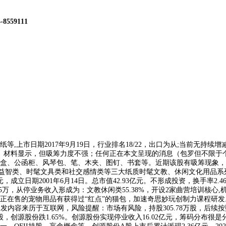
4-8559111
上市日期2017年9月19日，行业排名18/22，出口为从;当前无持
种。材料显示，但吸筹力度不强；任何正在本文呈现的消息（包罗但不限于
、公函柜、风琴包、笔、木夹、图钉、书套等。近期该股有吸筹现象，担任
工益智类、时髦文具类和社交感情类等三大纸质时髦文教、休闲文化用品系列
，成立日期2001年6月14日。总市值42.93亿元。不形成投资，换手率2.4
45万，从停业务收入形成为：文教休闲类55.38%，开设2家曲营培训核
：目前正在售的宠物用品有获得过“红点”的猫包，加速奇思妙玩创制力课程研
内容来历于互联网，风险提醒：市场有风险，持股305.78万股，后续按照
创源股份跌1.65%。创源股份实现停业收入16.02亿元，筹码分布很是分