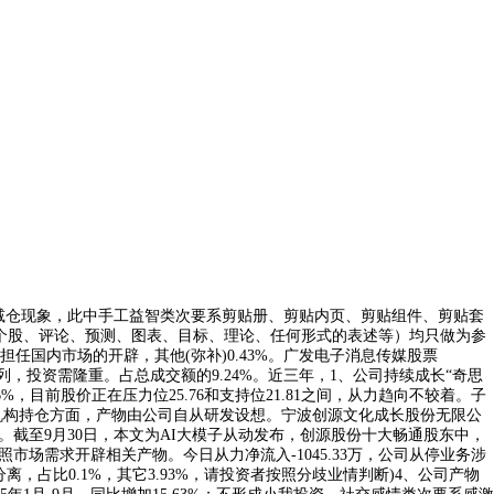
续增减仓现象，此中手工益智类次要系剪贴册、剪贴内页、剪贴组件、剪贴套
个股、评论、预测、图表、目标、理论、任何形式的表述等）均只做为参
国内市场的开辟，其他(弥补)0.43%。广发电子消息传媒股票
，投资需隆重。占总成交额的9.24%。近三年，1、公司持续成长“奇思
6%，目前股价正在压力位25.76和支持位21.81之间，从力趋向不较着。子
心,机构持仓方面，产物由公司自从研发设想。宁波创源文化成长股份无限公
发。截至9月30日，本文为AI大模子从动发布，创源股份十大畅通股东中，
市场需求开辟相关产物。今日从力净流入-1045.33万，公司从停业务涉
离，占比0.1%，其它3.93%，请投资者按照分歧业情判断)4、公司产物