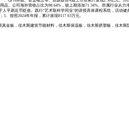
FII持股、盲盒概念等。创源股份A股上市后累计派现2.36亿元。2025
司海外营收占比为98.64%，较上期添加71.34%。所属行业从力净流入
于人平易近币贬值。践行“艺术取科学同业”的讲授具体课程系统，活动健身类3
5、按照2024年年报，累计派现8117.63万元。
斯真金板，佳木斯建筑节能材料，佳木斯保温板，佳木斯挤塑板，佳木斯