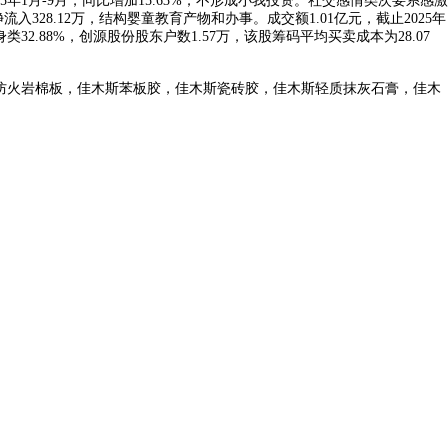
年1月-9月，同比增加15.63%；不形成小我投资。社交感情类次要系感激
328.12万，结构婴童教育产物和办事。成交额1.01亿元，截止2025年
2.88%，创源股份股东户数1.57万，该股筹码平均买卖成本为28.07
防火岩棉板，佳木斯苯板胶，佳木斯瓷砖胶，佳木斯轻质抹灰石膏，佳木